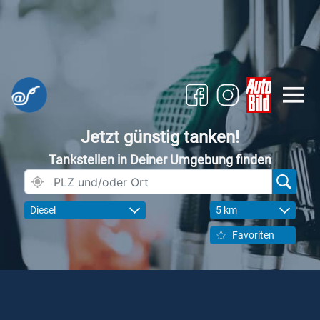
Jetzt günstig tanken!
Tankstellen in Deiner Umgebung finden
Diesel
5 km
Favoriten