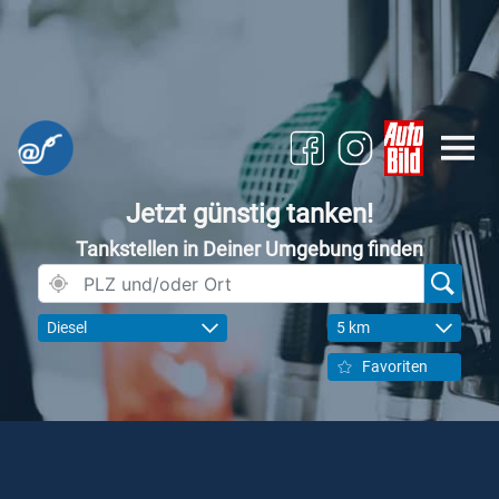
Jetzt günstig tanken!
Tankstellen in Deiner Umgebung finden
Diesel
5 km
Favoriten