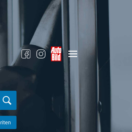
riten