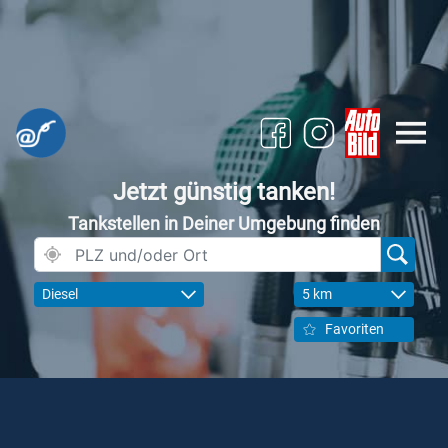
Jetzt günstig tanken!
Tankstellen in Deiner Umgebung finden
Diesel
5 km
Favoriten