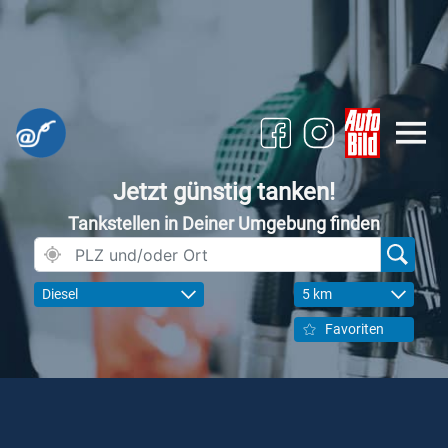
Jetzt günstig tanken!
Tankstellen in Deiner Umgebung finden
Diesel
5 km
Favoriten