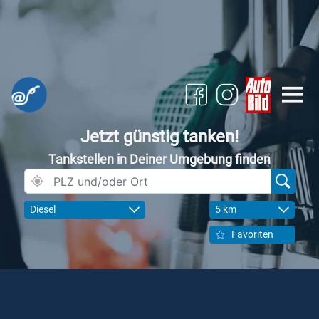
Jetzt günstig tanken!
Tankstellen in Deiner Umgebung finden
Diesel
5 km
Favoriten