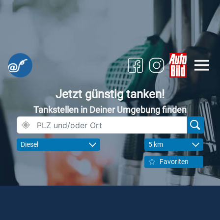
Jetzt günstig tanken!
Tankstellen in Deiner Umgebung finden
Diesel
5 km
Favoriten