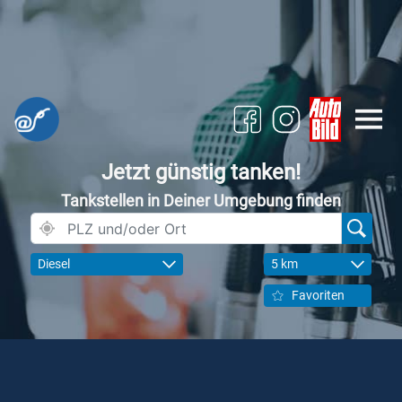
Jetzt günstig tanken!
Tankstellen in Deiner Umgebung finden
Diesel
5 km
Favoriten