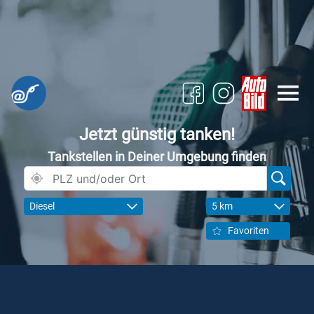
Jetzt günstig tanken!
Tankstellen in Deiner Umgebung finden
Diesel
5 km
Favoriten