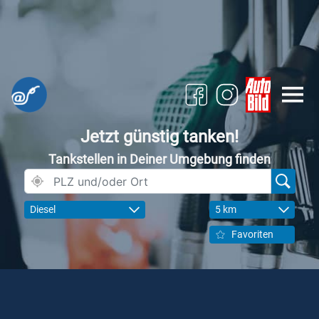
Jetzt günstig tanken!
Tankstellen in Deiner Umgebung finden
Diesel
5 km
Favoriten