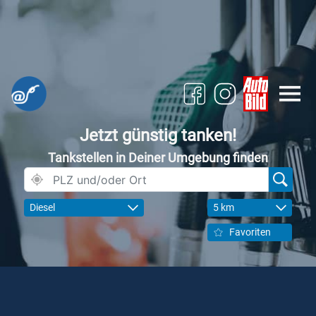
Jetzt günstig tanken!
Tankstellen in Deiner Umgebung finden
Diesel
5 km
Favoriten