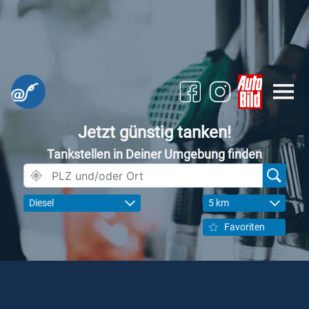
Jetzt günstig tanken!
Tankstellen in Deiner Umgebung finden
Diesel
5 km
Favoriten