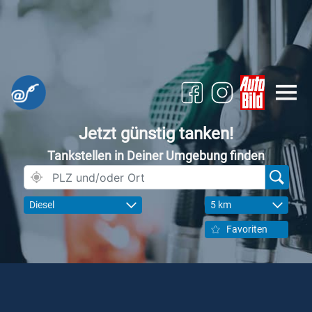
Jetzt günstig tanken!
Tankstellen in Deiner Umgebung finden
Diesel
5 km
Favoriten