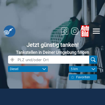
Jetzt günstig tanken!
Tankstellen in Deiner Umgebung finden
Diesel
5 km
Favoriten