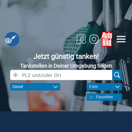
Jetzt günstig tanken!
Tankstellen in Deiner Umgebung finden
Diesel
5 km
Favoriten