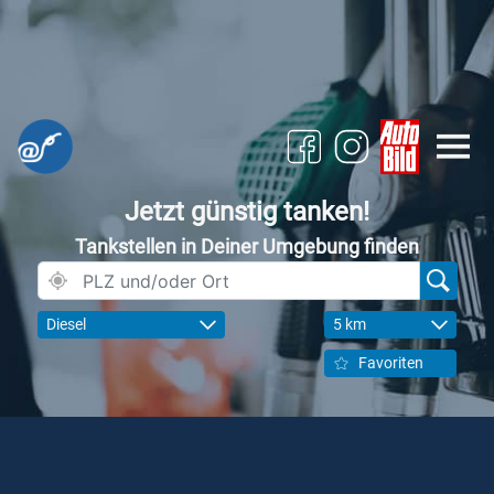
Jetzt günstig tanken!
Tankstellen in Deiner Umgebung finden
Diesel
5 km
Favoriten