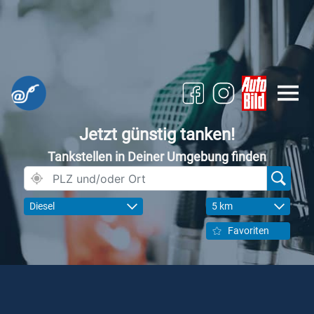
Jetzt günstig tanken!
Tankstellen in Deiner Umgebung finden
Diesel
5 km
Favoriten