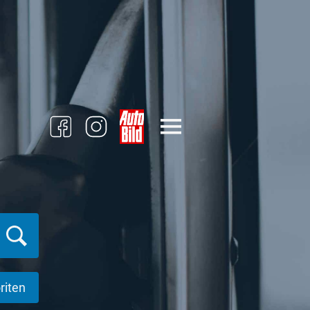
riten