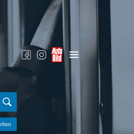
riten