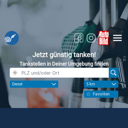
Jetzt günstig tanken!
Tankstellen in Deiner Umgebung finden
Diesel
5 km
Favoriten