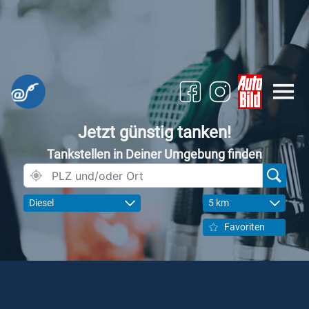
Jetzt günstig tanken!
Tankstellen in Deiner Umgebung finden
Diesel
5 km
Favoriten