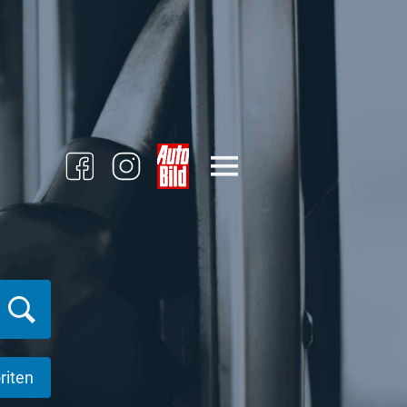
riten