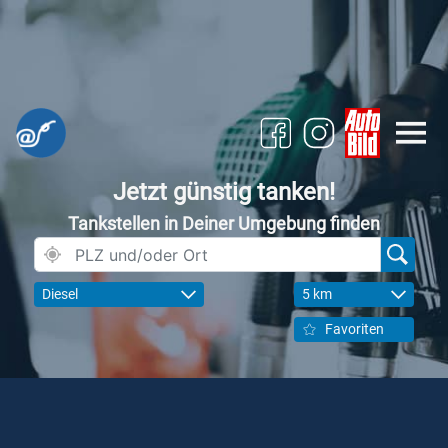
Jetzt günstig tanken!
Tankstellen in Deiner Umgebung finden
Diesel
5 km
Favoriten