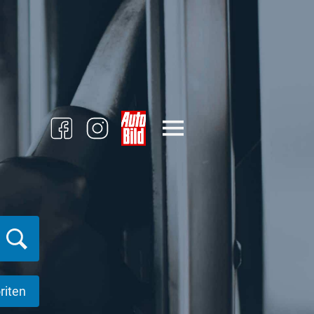
riten