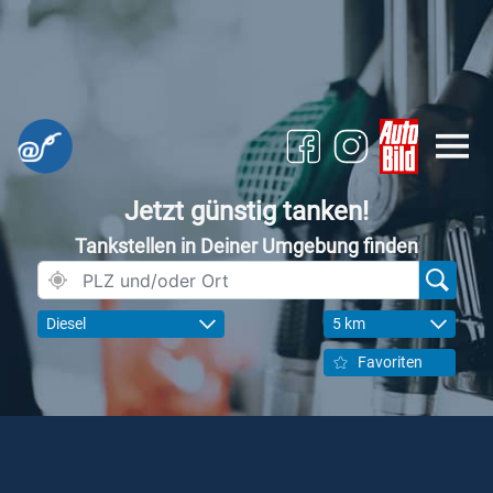
Jetzt günstig tanken!
Tankstellen in Deiner Umgebung finden
Diesel
5 km
Favoriten