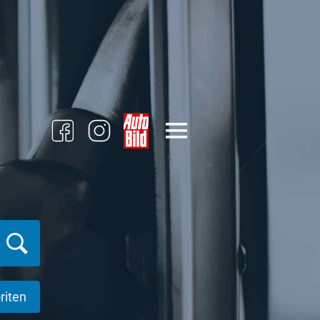
riten