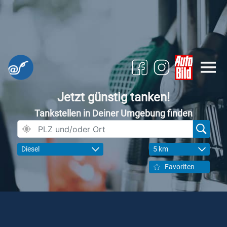
Jetzt günstig tanken!
Tankstellen in Deiner Umgebung finden
Diesel
5 km
Favoriten