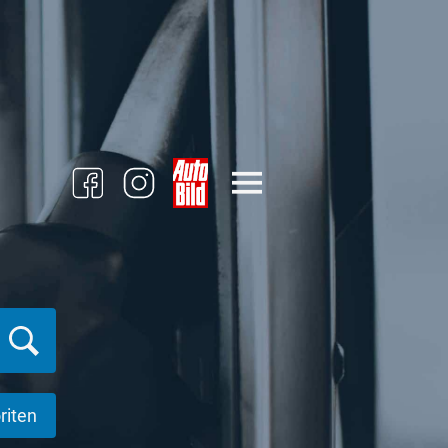
riten