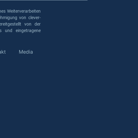
es Weiterverarbeiten
ehmigung von clever-
eitgestellt von der
os und eingetragene
akt
Media