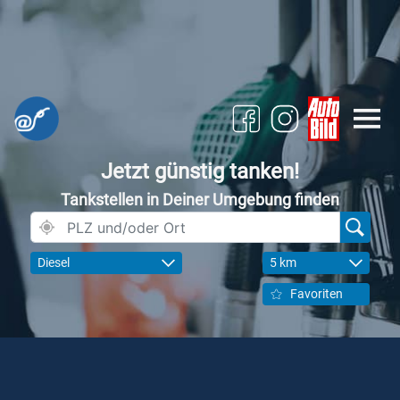
Jetzt günstig tanken!
Tankstellen in Deiner Umgebung finden
Diesel
5 km
Favoriten