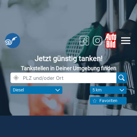
Jetzt günstig tanken!
Tankstellen in Deiner Umgebung finden
Diesel
5 km
Favoriten