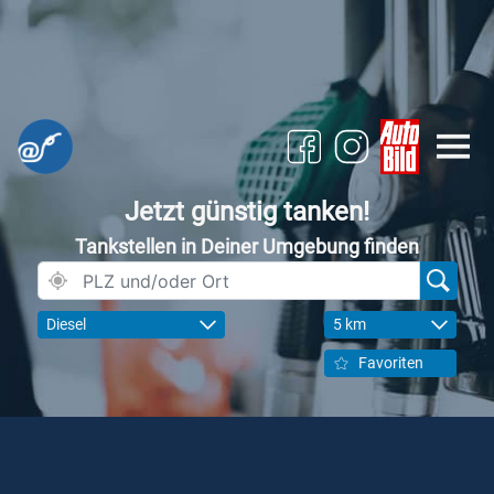
Jetzt günstig tanken!
Tankstellen in Deiner Umgebung finden
Diesel
5 km
Favoriten