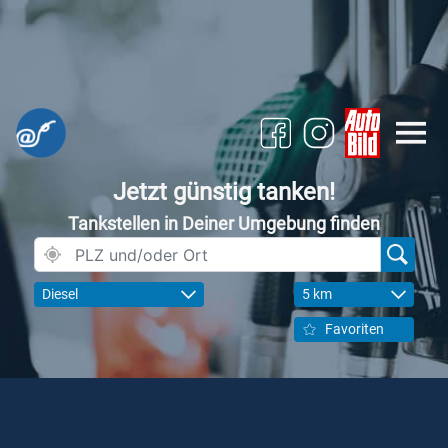
Jetzt günstig tanken!
Tankstellen in Deiner Umgebung finden
Diesel
5 km
Favoriten