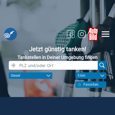
Jetzt günstig tanken!
Tankstellen in Deiner Umgebung finden
Diesel
5 km
Favoriten