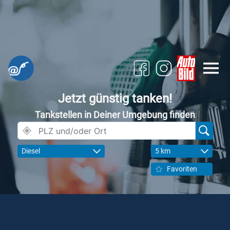
Jetzt günstig tanken!
Tankstellen in Deiner Umgebung finden
Diesel
5 km
Favoriten