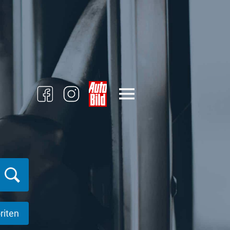
riten