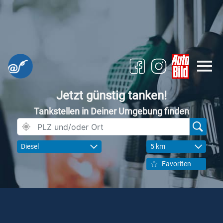
Jetzt günstig tanken!
Tankstellen in Deiner Umgebung finden
Diesel
5 km
Favoriten