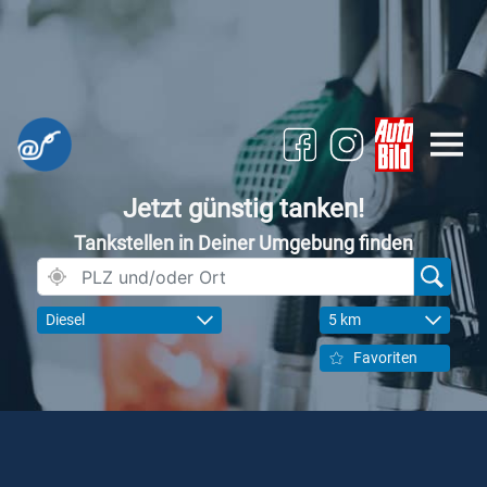
Jetzt günstig tanken!
Tankstellen in Deiner Umgebung finden
Diesel
5 km
Favoriten