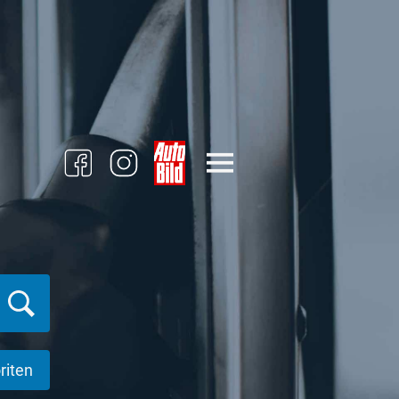
riten