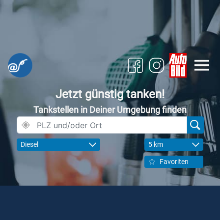
Jetzt günstig tanken!
Tankstellen in Deiner Umgebung finden
Diesel
5 km
Favoriten