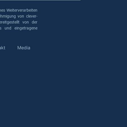
es Weiterverarbeiten
ehmigung von clever-
eitgestellt von der
os und eingetragene
akt
Media