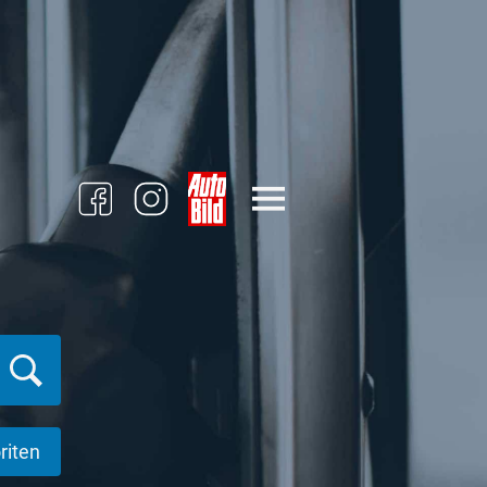
riten