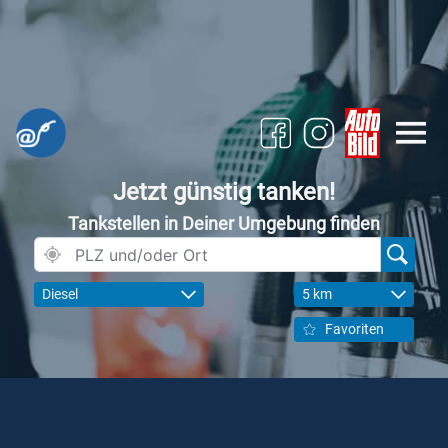
Jetzt günstig tanken!
Tankstellen in Deiner Umgebung finden
Diesel
5 km
Favoriten