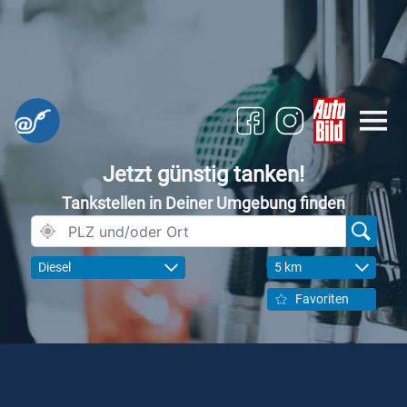
Jetzt günstig tanken!
Tankstellen in Deiner Umgebung finden
Diesel
5 km
Favoriten