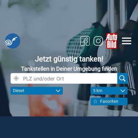
Jetzt günstig tanken!
Tankstellen in Deiner Umgebung finden
Diesel
5 km
Favoriten