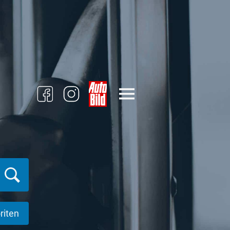
riten