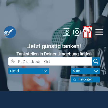
Jetzt günstig tanken!
Tankstellen in Deiner Umgebung finden
Diesel
5 km
Favoriten