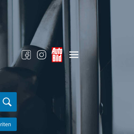
riten