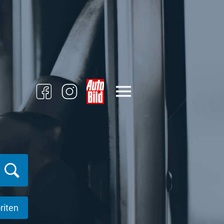
riten