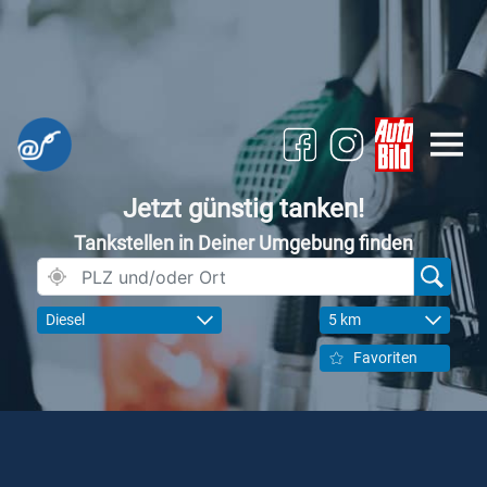
Jetzt günstig tanken!
Tankstellen in Deiner Umgebung finden
Diesel
5 km
Favoriten