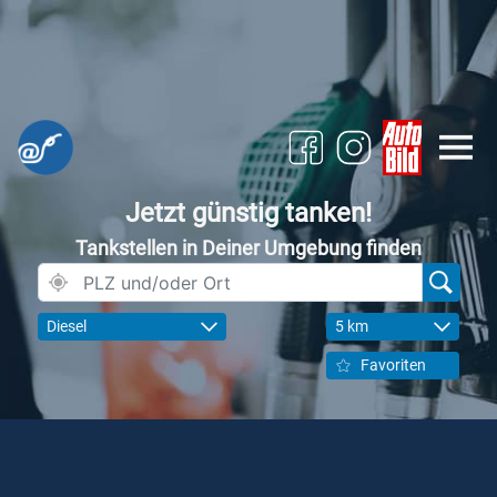
Jetzt günstig tanken!
Tankstellen in Deiner Umgebung finden
Diesel
5 km
Favoriten