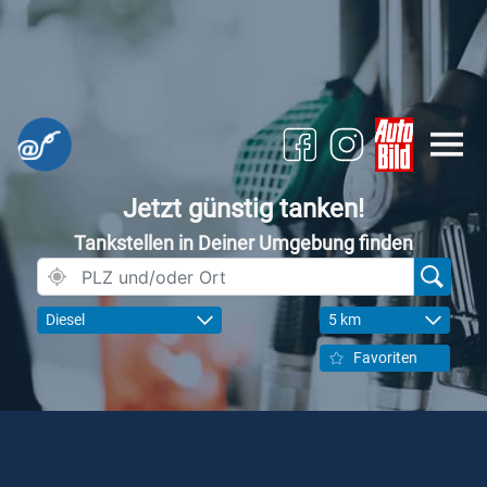
Jetzt günstig tanken!
Tankstellen in Deiner Umgebung finden
Diesel
5 km
Favoriten